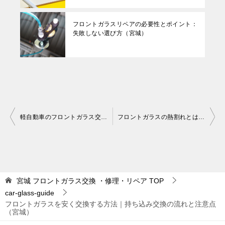
フロントガラスリペアの必要性とポイント：
失敗しない選び方（宮城）
投
軽自動車のフロントガラス交換について：実例を使って徹底解説（宮城）
フロントガラスの熱割れとは？原因と対策を徹底解説（宮城）
稿
ナ
ビ
ゲ
宮城 フロントガラス交換 ・修理・リペア
TOP
car-glass-guide
ー
フロントガラスを安く交換する方法｜持ち込み交換の流れと注意点
シ
（宮城）