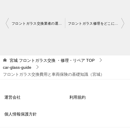
投
フロントガラス交換業者の選び方：後悔しないための完全ガイド（宮城）
フロントガラス修理をどこに頼むべきか？迷う人のための完全ガイド（宮城）
稿
ナ
ビ
ゲ
宮城 フロントガラス交換 ・修理・リペア
TOP
car-glass-guide
ー
フロントガラス交換費用と車両保険の基礎知識（宮城）
シ
ョ
ン
運営会社
利用規約
個人情報保護方針