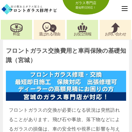
ガラス専門店
最短即日対応！
料金
選ばれる理由
お役立情報
お問い合わせ
フロントガラス交換費用と車両保険の基礎知
識（宮城）
フロントガラスの交換が必要になる状況は突然訪れ
ることがあります。飛び石や事故、落下物などによ
るガラスの損傷は、車の安全性や視界に影響を与え