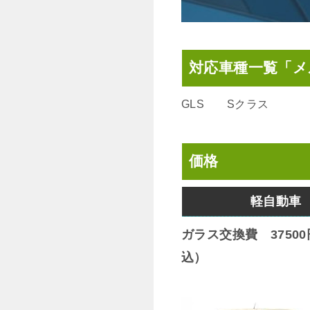
対応車種一覧「
GLS Sクラス
価格
軽自動車
ガラス交換費 3750
込）